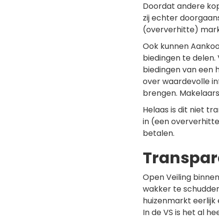
Doordat andere kope
zij echter doorgaa
(oververhitte) mark
Ook kunnen Aankoop
biedingen te delen
biedingen van een 
over waardevolle inf
brengen. Makelaars
Helaas is dit niet 
in (een oververhitt
betalen.
Transpar
Open Veiling binnen
wakker te schudden
huizenmarkt eerlijk
In de VS is het al h