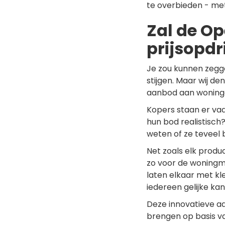
te overbieden - me
Zal de Op
prijsopdr
Je zou kunnen zegge
stijgen. Maar wij d
aanbod aan woninge
Kopers staan er vaa
hun bod realistisch?
weten of ze teveel 
Net zoals elk produ
zo voor de woningma
laten elkaar met kl
iedereen gelijke kan
Deze innovatieve aa
brengen op basis va