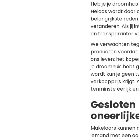
Heb je je droomhui
Helaas wordt door d
belangrijkste reden
veranderen. Als jij i
en transparanter v
We verwachten tege
producten voordat w
ons leven: het kope
je droomhuis hebt g
wordt kun je geen t
verkoopprijs krijgt. 
tenminste eerlijk e
Gesloten 
oneerlijke
Makelaars kunnen na
iemand met een aan