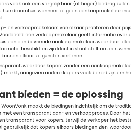
rs vaak ook een vergelijkbaar (of hoger) bedrag zullen
ns hun droomhuis wanneer ze geen aankoopmakelaar insc
t.
- en verkoopmakelaars van elkaar profiteren door prijs
. Voorbeeld: een verkoopmakelaar geeft informatie over 
huis aan een bevriende aankoopmakelaar, waardoor alle
ormatie beschikt en zijn klant in staat stelt om een winn
 kunnen elkaar zo gunsten verlenen.
transparant, waardoor kopers zonder een aankoopmakelaa
e) markt, aangezien andere kopers vaak bereid zijn om he
ant bieden = de oplossing
 WoonVonk maakt de biedingen inzichtelijk om de traditi
 met een transparant aan- en verkoopproces. Door het 
 en transparant voor kopers, terwijl de verkoper het best
eel gebruikelijk dat kopers elkaars biedingen zien, waardoor