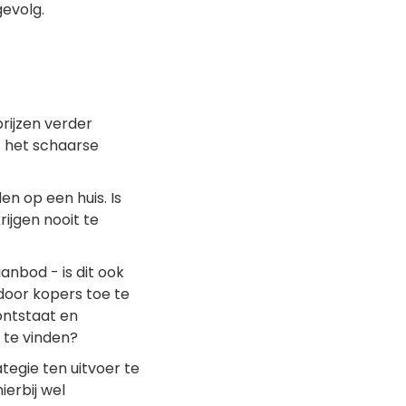
evolg.
rijzen verder
t het schaarse
n op een huis. Is
rijgen nooit te
anbod - is dit ook
door kopers toe te
ontstaat en
s te vinden?
tegie ten uitvoer te
erbij wel