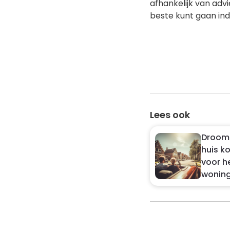
afhankelijk van adv
beste kunt gaan ind
Lees ook
Droomh
huis k
voor he
wonin