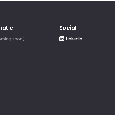
matie
Social
oming soon)
LinkedIn