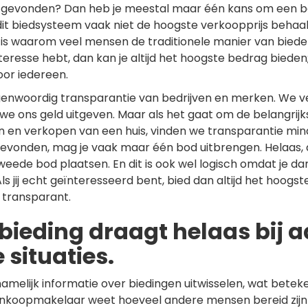
s gevonden? Dan heb je meestal maar één kans om een bo
it biedsysteem vaak niet de hoogste verkoopprijs behaal
 is waarom veel mensen de traditionele manier van biede
nteresse hebt, dan kan je altijd het hoogste bedrag bieden; 
oor iedereen.
nwoordig transparantie van bedrijven en merken. We ve
e ons geld uitgeven. Maar als het gaat om de belangrijks
n en verkopen van een huis, vinden we transparantie minde
evonden, mag je vaak maar één bod uitbrengen. Helaas, a
weede bod plaatsen. En dit is ook wel logisch omdat je da
Als jij echt geïnteresseerd bent, bied dan altijd het hoogst
n transparant.
bieding draagt helaas bij 
 situaties.
melijk informatie over biedingen uitwisselen, wat beteke
koopmakelaar weet hoeveel andere mensen bereid zijn 