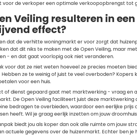
t voor de verkoper een optimale verkoopopbrengst tot g
en Veiling resulteren in een
ijvend effect?
n dat de verhitte woningmarkt er voor zorgt dat huizenp
enken dat dit niks te maken met de Open Veiling, maar me
n - en dat gaat voorlopig ook niet veranderen.
k voor dat ze niet weten hoeveel ze precies moeten biede
 Hebben ze te weinig of juist te veel overboden? Kopers k
betalen voor een huis.
ct of dienst gepaard gaat met marktwerking - vraag en a
rkt. De Open Veiling faciliteert juist deze marktwerking 
eine bedragen te overbieden, waardoor een eerlijke prijs 
sen heeft. Wil je graag eerlijk inzetten om jouw droomhui
npak biedt jou als koper dan ook alle ruimte om jouw stra
n actuele gegevens over de huizenmarkt. Echter ben je hi