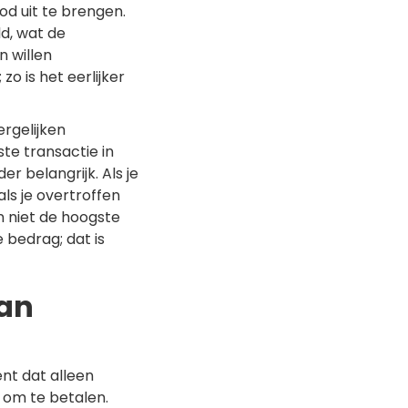
d uit te brengen.
d, wat de
n willen
zo is het eerlijker
rgelijken
te transactie in
r belangrijk. Als je
ls je overtroffen
n niet de hoogste
e bedrag; dat is
aan
nt dat alleen
om te betalen.